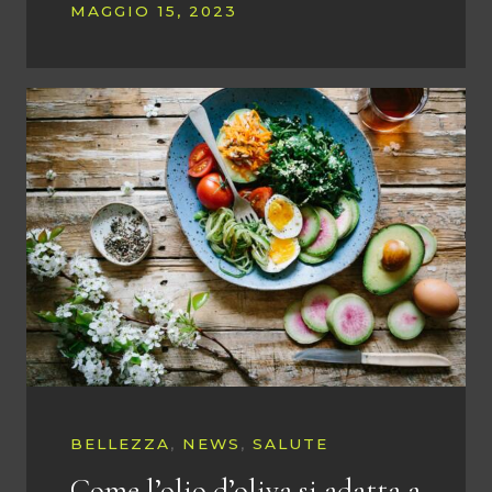
MAGGIO 15, 2023
BELLEZZA
,
NEWS
,
SALUTE
Come l’olio d’oliva si adatta a