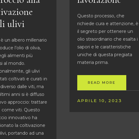
tivazione
Questo processo, che
li ulivi
richiede cura e attenzione, è
il segreto per ottenere un
olio straordinario che esalta i
o è un albero millenario
sapori e le caratteristiche
duce l’olio di oliva,
uniche di questa pregiata
gli alimenti più
materia prima.
si al mondo.
ionalmente, gli ulivi
ati coltivati e curati in
READ MORE
iverso dalle viti, ma
ltimi anni si è diffuso
APRILE 10, 2023
vo approccio: trattare
ivi come viti. Questo
cio innovativo ha
zionato la coltivazione
ulivi, portando ad una